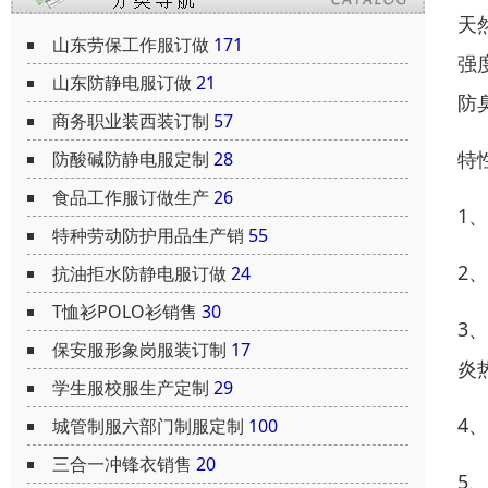
天
山东劳保工作服订做
171
强
山东防静电服订做
21
防
商务职业装西装订制
57
特
防酸碱防静电服定制
28
食品工作服订做生产
26
1
特种劳动防护用品生产销
55
2
抗油拒水防静电服订做
24
T恤衫POLO衫销售
30
3
保安服形象岗服装订制
17
炎
学生服校服生产定制
29
4
城管制服六部门制服定制
100
三合一冲锋衣销售
20
5