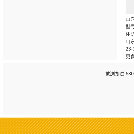
山
型号
体
山
23-
更
被浏览过 68