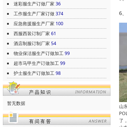
迷彩服生产订做厂家
36
6
工作服生产厂家订做
374
应急救援服生产厂家
100
西服西装订制厂家
61
酒店制服订制厂家
54
物业保洁服生产订做加工
99
超市马甲生产订做加工
99
护士服生产订做加工
98
暂无数据
山
P
了