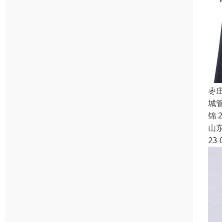
枣
城
锦 
山
23-