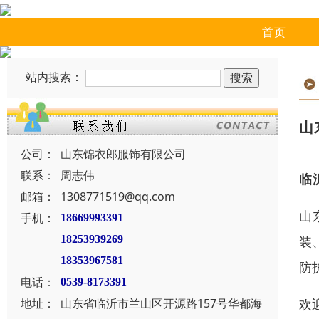
首页
站内搜索：
山
公司：
山东锦衣郎服饰有限公司
联系：
周志伟
临
邮箱：
1308771519@qq.com
山
手机：
18669993391
装
18253939269
18353967581
防
电话：
0539-8173391
欢
地址：
山东省临沂市兰山区开源路157号华都海