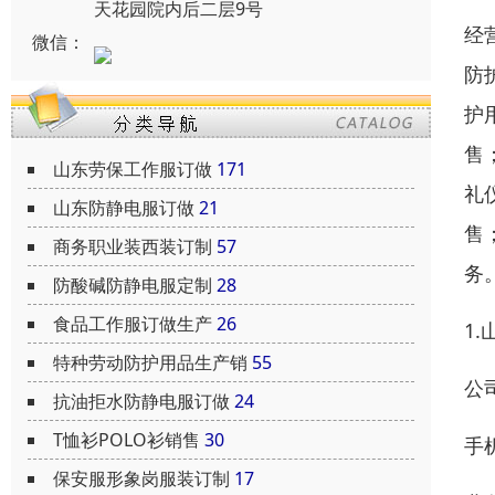
天花园院内后二层9号
经
微信：
防
护
售
山东劳保工作服订做
171
礼
山东防静电服订做
21
售
商务职业装西装订制
57
务
防酸碱防静电服定制
28
食品工作服订做生产
26
1
特种劳动防护用品生产销
55
公司
抗油拒水防静电服订做
24
T恤衫POLO衫销售
30
手机
保安服形象岗服装订制
17