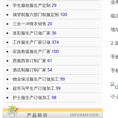
业务
学生服校服生产定制
29
城管制服六部门制服定制
100
临沂
三合一冲锋衣销售
20
地
迷彩服生产订做厂家
36
工作服生产厂家订做
374
2
应急救援服生产厂家
100
手机
西服西装订制厂家
61
酒店制服订制厂家
54
手机
物业保洁服生产订做加工
99
超市马甲生产订做加工
99
护士服生产订做加工
98