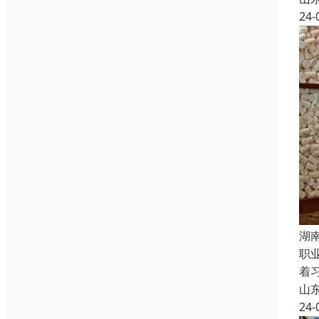
24-
湖
职
着
山
24-