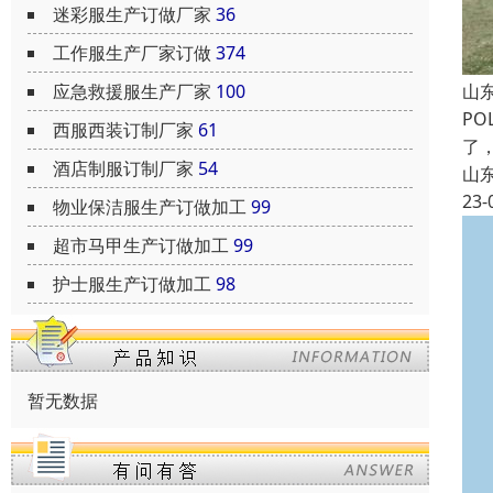
迷彩服生产订做厂家
36
工作服生产厂家订做
374
山
应急救援服生产厂家
100
P
西服西装订制厂家
61
了
酒店制服订制厂家
54
山
23-
物业保洁服生产订做加工
99
超市马甲生产订做加工
99
护士服生产订做加工
98
暂无数据