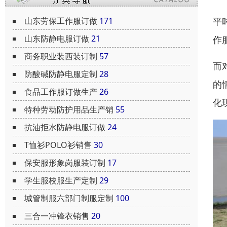
平
山东劳保工作服订做
171
山东防静电服订做
21
作
商务职业装西装订制
57
而
防酸碱防静电服定制
28
的
食品工作服订做生产
26
化
特种劳动防护用品生产销
55
抗油拒水防静电服订做
24
T恤衫POLO衫销售
30
保安服形象岗服装订制
17
学生服校服生产定制
29
城管制服六部门制服定制
100
三合一冲锋衣销售
20