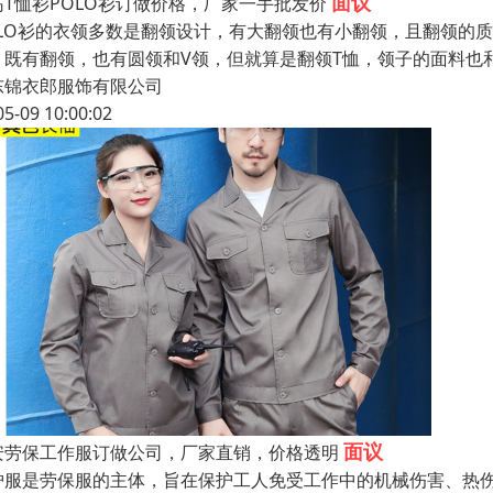
面议
岛T恤衫POLO衫订做价格，厂家一手批发价
OLO衫的衣领多数是翻领设计，有大翻领也有小翻领，且翻领的
，既有翻领，也有圆领和V领，但就算是翻领T恤，领子的面料也
东锦衣郎服饰有限公司
05-09 10:00:02
面议
安劳保工作服订做公司，厂家直销，价格透明
护服是劳保服的主体，旨在保护工人免受工作中的机械伤害、热