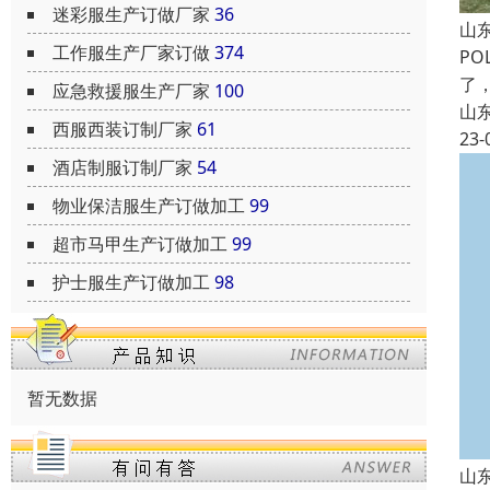
迷彩服生产订做厂家
36
山
工作服生产厂家订做
374
P
了
应急救援服生产厂家
100
山
西服西装订制厂家
61
23-
酒店制服订制厂家
54
物业保洁服生产订做加工
99
超市马甲生产订做加工
99
护士服生产订做加工
98
暂无数据
山