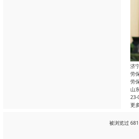
济
劳
劳
山
23-
更
被浏览过 68