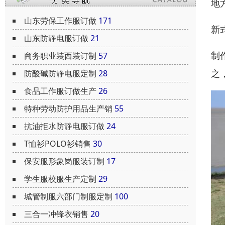
地
山东劳保工作服订做
171
新
山东防静电服订做
21
制
商务职业装西装订制
57
之
防酸碱防静电服定制
28
食品工作服订做生产
26
特种劳动防护用品生产销
55
抗油拒水防静电服订做
24
T恤衫POLO衫销售
30
保安服形象岗服装订制
17
学生服校服生产定制
29
城管制服六部门制服定制
100
三合一冲锋衣销售
20