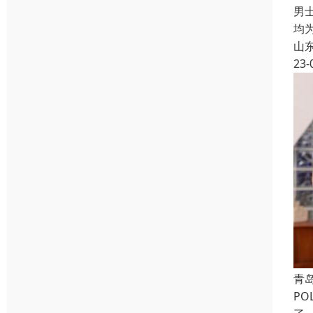
男
均
山
23-
青
P