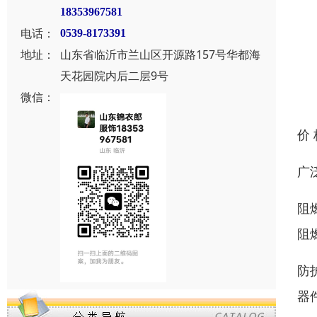
18353967581
电话：
0539-8173391
地址：
山东省临沂市兰山区开源路157号华都海
天花园院内后二层9号
微信：
价
广
阻
阻
防
器