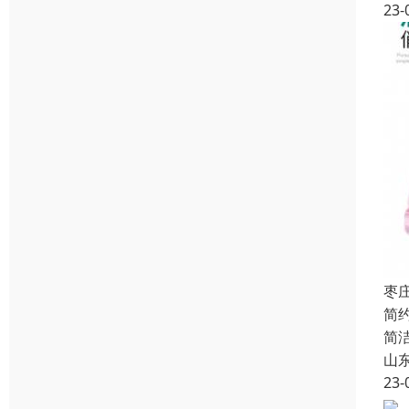
23-
枣
简
简
山
23-