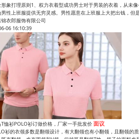
士形象打理原则1、权力衣着型成功男士对于男装的衣着，从未像
为男性上班服提供无穷灵感。男性愿意在上班服上大把出钱，但
东锦衣郎服饰有限公司
06-06 16:10:39
面议
岛T恤衫POLO衫订做价格，厂家一手批发价
OLO衫的衣领多数是翻领设计，有大翻领也有小翻领，且翻领的