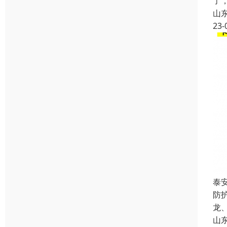
了
山
23-
泰
防
龙
山