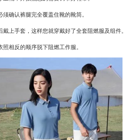
. 必须确认裤腿完全覆盖住靴的靴筒。
. 后戴上手套，这样您就穿戴好了全套阻燃服及组件。
. 依照相反的顺序脱下阻燃工作服。