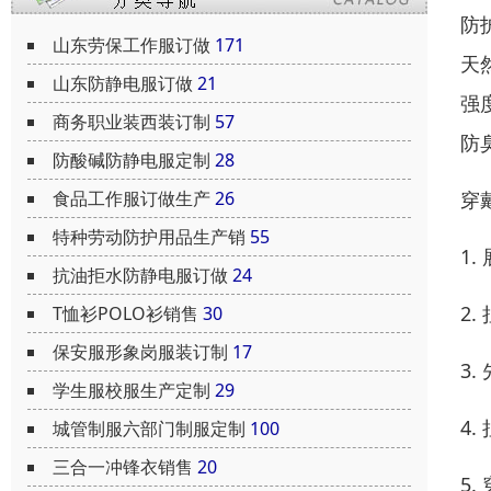
防
山东劳保工作服订做
171
天
山东防静电服订做
21
强
商务职业装西装订制
57
防
防酸碱防静电服定制
28
穿
食品工作服订做生产
26
特种劳动防护用品生产销
55
1
抗油拒水防静电服订做
24
2
T恤衫POLO衫销售
30
保安服形象岗服装订制
17
3
学生服校服生产定制
29
4
城管制服六部门制服定制
100
三合一冲锋衣销售
20
5