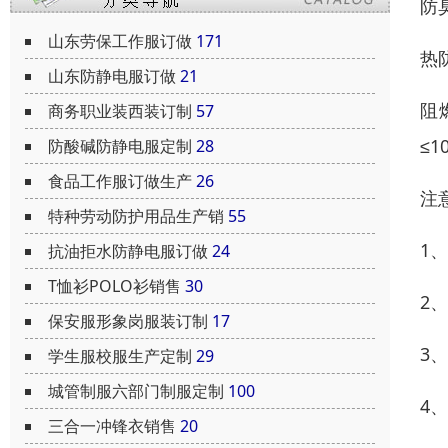
防
山东劳保工作服订做
171
热防
山东防静电服订做
21
阻
商务职业装西装订制
57
≤
防酸碱防静电服定制
28
食品工作服订做生产
26
注
特种劳动防护用品生产销
55
1
抗油拒水防静电服订做
24
T恤衫POLO衫销售
30
2
保安服形象岗服装订制
17
3
学生服校服生产定制
29
城管制服六部门制服定制
100
4
三合一冲锋衣销售
20