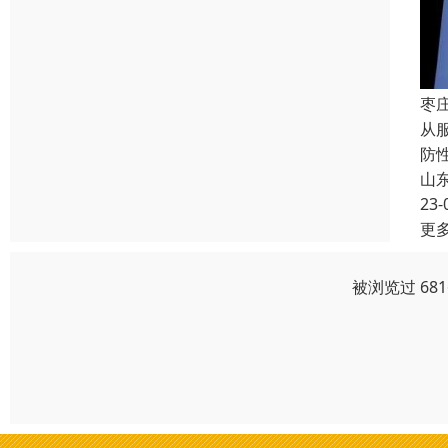
枣
从
防
山
23-
更
被浏览过 68