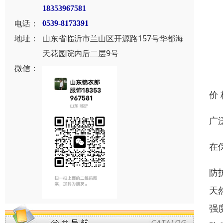
18353967581
电话：
0539-8173391
地址：
山东省临沂市兰山区开源路157号华都海
天花园院内后二层9号
微信：
价
广
在
防
天
强