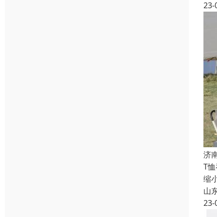
23-
济
T
缩
山
23-