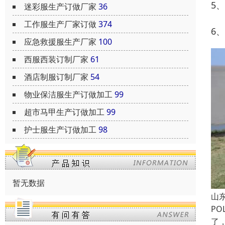
5
迷彩服生产订做厂家
36
工作服生产厂家订做
374
6
应急救援服生产厂家
100
西服西装订制厂家
61
酒店制服订制厂家
54
物业保洁服生产订做加工
99
超市马甲生产订做加工
99
护士服生产订做加工
98
暂无数据
山
P
了