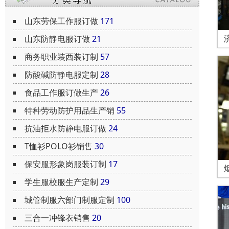
山东劳保工作服订做
171
山东防静电服订做
21
商务职业装西装订制
57
防酸碱防静电服定制
28
食品工作服订做生产
26
特种劳动防护用品生产销
55
抗油拒水防静电服订做
24
T恤衫POLO衫销售
30
保安服形象岗服装订制
17
学生服校服生产定制
29
城管制服六部门制服定制
100
三合一冲锋衣销售
20